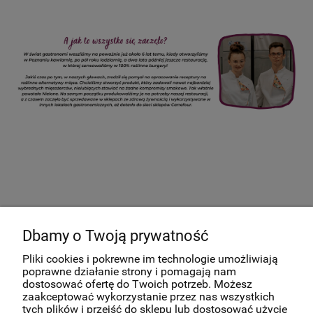
✨ Smaczny Newsletter ✨
Dbamy o Twoją prywatność
Pliki cookies i pokrewne im technologie umożliwiają
Podaj swój adres e-mail, aby być na bieżąco z promocjami i
poprawne działanie strony i pomagają nam
dostosować ofertę do Twoich potrzeb. Możesz
nowościami! ✨ Wiemy, że nikt nie lubi spamu, dlatego
zaakceptować wykorzystanie przez nas wszystkich
obiecujemy nie pisać zbyt często.
tych plików i przejść do sklepu lub dostosować użycie