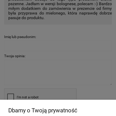
pszenne. Jadłam w wersji bolognese, polecam :-) Bardzo
miłym dodatkiem do zamówienia w prezencie od firmy
była przyprawa do mielonego, która naprawdę dobrze
pasuje do produktu.
Imię lub pseudonim:
Twoja opinia:
Dbamy o Twoją prywatność
Wyślij