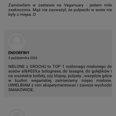
Zamówiłam w zestawie na Veganuary - jestem mile
zaskoczona. Mąż nie zauważył, że pulpeciki w sosie nie
były z mięsa :D
ENDORFINY
3 października 2023
NIELONE z GROCHU to TOP 1 roślinnego mielonego do
sosów al&#039;a bolognese, do lasagne, do gołąbków i
na wszelakie kotlety, czy klopsy, pulpety...wszędzie gdzie
w kuchni wegańskiej zamieniamy mięso mielone.
UWIELBIAM z nim eksperymentować i zawsze wychodzi
SMAKOWICIE.