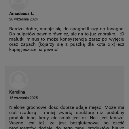
Amadeusz Ł.
28 września 2024
Bardzo dobre, nadaje się do spaghetti czy do lasagne.
Do pulpetów pewnie również, ale na to już zabrakło... :D
malutki minus to może konsystencja zaraz po wyjęciu
oraz zapach (kojarzy się z puszką dla kota x.x),lecz
kupię jeszcze na pewno!
Karolina
15 września 2025
Nielone grochowe dość dobrze udaje mięso. Może ma
ciut rzadszą i mniej zwartą strukturę niż podobny
produkt innej firmy, ale smak jest ok. No i jest tańsze.
Ważne jest też, że jest bezglutenowe, bo część
producentów dodaje do tego typu produktów białko