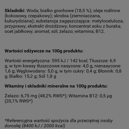
Składniki
: Woda; białko grochowe (18,5 %); oleje roślinne
(kokosowy, rzepakowy); skrobia (ziemniaczana,
kukurydziana); substancja zagęszczająca: metyloceluloza;
przyprawy; ekstrakt drożdżowy; koncentrat soku z buraka;
ocet jabłkowy; aromat; sól; żelazo; witamina; B12.
Wartości odżywcze na 100g produktu:
Wartość energetyczna: 595 kJ / 142 kcal; Tłuszcze: 6,9
g,
w tym kwasy tłuszczowe nasycone: 4,0 g, nienasycone:
1,6 g; Węglowodany: 5,0 g, w tym cukry: 0,4 g; Błonnik: 0,8
g; Białko: 15,2 g; Sól 1,8 g
Witaminy i składniki mineralne na 100g produktu:
Żelazo: 6,75 mg (48,2% RWS*); Witamina B12: 0,5 µg
(20,1% RWS*)
*Referencyjna wartość spożycia dla przeciętnej osoby
dorosłej (8400 kJ / 2000 kcal)