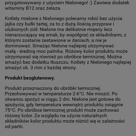
przygotowywany z użyciem Nielonego! :) Zawiera dodatek
witaminy B12 oraz żelaza.
Kotlety mielone z Nielonego polecamy robić bez użycia
jajka czy bułki tartej, za to z dużą ilością przypraw i
ulubionych ziół. Nielone ma delikatnie mięsny lecz
nienarzucający się smak, by współgrać ze składnikami, z
którymi zostanie zestawione w daniach, a nie je
dominować. Smażąc Nielone najlepiej utrzymywać
małą - średnią moc palnika. Różowy kolor produktu może
utrzymywać się również po obróbce termicznej. Można
smażyć bez dodatku tłuszczu. Kotlety z Nielonego najlepiej
smażyć ok. 3 min z każdej strony.
Produkt bezglutenowy.
Produkt przeznaczony do obróbki termicznej.
Przechowywać w temperaturze 2-6°C. Nie mrozić. Po
otwarciu spożyć w ciągu 2 dni. Nielone jest gotowe do
spożycia, gdy temperatura wewnątrz produktu osiągnie
75°C. Po obróbce termicznej produkt może zachować
różowy kolor. Ze względu na użycie naturalnych
składników kolor produktu może różnić się w zależności
od partii.