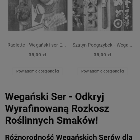
Raclette - Wegański ser Endorfiny Pauli, topliwa roślinna alternatywa dla sera
Szatyn Podgrzybek - Wegański ser Endorfiny Pauli, dojrzewający na bazie nerkowców z grzybami i czarnym czosnkiem
35,00 zł
35,00 zł
Powiadom o dostępności
Powiadom o dostępności
Wegański Ser - Odkryj
Wyrafinowaną Rozkosz
Roślinnych Smaków!
Różnorodność Wegańskich Serów dla