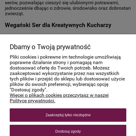
serów, pozwalając cieszyć się ulubionymi potrawami,
jednocześnie dbając o zdrowie, środowisko oraz dobrostan
zwierząt.
Wegański Ser dla Kreatywnych Kucharzy
Nasze produkty stanowią doskonałą bazę dla
różnorodnych dań kuchni wegańskiej. Stwórz pyszne
Dbamy o Twoją prywatność
kanapki, dania zapiekane, czy klasyczne serowe przekąski,
korzystając z bogactwa smaków naszych wegańskich
Pliki cookies i pokrewne im technologie umożliwiają
serów.
poprawne działanie strony i pomagają nam
dostosować ofertę do Twoich potrzeb. Możesz
zaakceptować wykorzystanie przez nas wszystkich
tych plików i przejść do sklepu lub dostosować użycie
PLANEAT
plików do swoich preferencji, wybierając opcję
"Dostosuj zgody".
Więcej o plikach cookies przeczytasz w naszej
INFORMACJE
Polityce prywatności.
Zaakceptuj tylko niezbędne
2024 planeat.pl
Wszystkie prawa zastrzeżone.
Dostosuj zgody